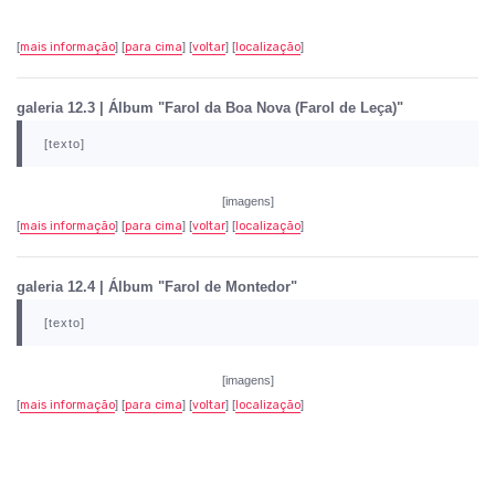
[
mais informação
] [
para cima
] [
voltar
] [
localização
]
galeria 12.3 | Álbum "Farol da Boa Nova (Farol de Leça)"
[texto]
[imagens]
[
mais informação
] [
para cima
] [
voltar
] [
localização
]
galeria 12.4 | Álbum "Farol de Montedor"
[texto]
[imagens]
[
mais informação
] [
para cima
] [
voltar
] [
localização
]