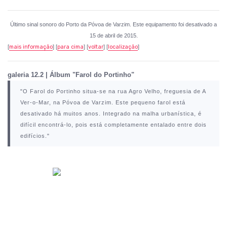
Último sinal sonoro do Porto da Póvoa de Varzim. Este equipamento foi desativado a
15 de abril de 2015.
[
mais informação
] [
para cima
] [
voltar
] [
localização
]
galeria 12.2 | Álbum "Farol do Portinho"
"O Farol do Portinho situa-se na rua Agro Velho, freguesia de A
Ver-o-Mar, na Póvoa de Varzim. Este pequeno farol está
desativado há muitos anos. Integrado na malha urbanística, é
difícil encontrá-lo, pois está completamente entalado entre dois
edifícios."