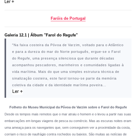
Ler +
Faróis de Portugal
Galeria 12.1 |
Álbum "Farol do Regufe"
"
Na faixa costeira da
Póvoa de Varzim
, voltado para o Atlântico
e para a dureza do mar do Norte português, ergue-se o Farol
do Regufe, uma presença silenciosa que durante décadas
acompanhou pescadores, marinheiros e comunidades ligadas à
vida marítima. Mais do que uma simples estrutura técnica de
sinalização costeira, este farol tornou-se parte da memória
coletiva da cidade e da identidade marítima poveira...
Ler +
Folheto do Museu Municipal da Póvoa de Varzim sobre o Farol do Regufe
Desde os tempos mais remotos que o mar atraiu o homem e o levou a partir nas suas
embarcações em longas viagens de pesca ou comércio. Mas as escuras noites eram
uma ameaça para os navegantes que, sem conseguirem ver a proximidade da costa,
corriam o risco de naufrágio contra rochedos ou baixios. São muitas as notícias de