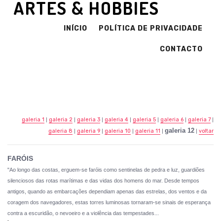
ARTES & HOBBIES
INÍCIO
POLÍTICA DE PRIVACIDADE
CONTACTO
galeria 1
|
galeria 2
|
galeria 3
|
galeria 4
|
galeria 5
|
galeria 6
|
galeria 7
|
galeria 12
galeria 8
|
galeria 9
|
galeria 10
|
galeria 11
|
|
voltar
FARÓIS
"Ao longo das costas, erguem-se faróis como sentinelas de pedra e luz, guardiões
silenciosos das rotas marítimas e das vidas dos homens do mar. Desde tempos
antigos, quando as embarcações dependiam apenas das estrelas, dos ventos e da
coragem dos navegadores, estas torres luminosas tornaram-se sinais de esperança
contra a escuridão, o nevoeiro e a violência das tempestades...