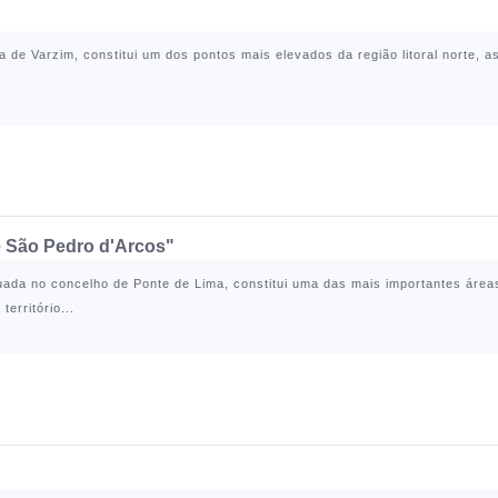
a de Varzim
, constitui um dos pontos mais elevados da região litoral norte, 
e São Pedro d'Arcos"
tuada no concelho de
Ponte de Lima
, constitui uma das mais importantes áre
erritório...