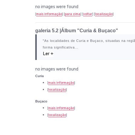
no images were found
[
mais informação
] [
para cima
] [
voltar
] [
localização
]
galeria 5.2 |
Álbum "Curia & Buçaco"
"As localidades de
Curia
e
Buçaco
, situadas na reg
forma significativa...
Ler +
no images were found
Curia
[
mais informação
]
[
localização
]
Buçaco
[
mais informação
]
[
localização
]