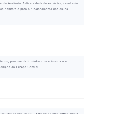
do território. A diversidade de espécies, resultante
dos habitats e para o funcionamento dos ciclos
lianos, próxima da fronteira com a Áustria e a
eiriças da Europa Central...
Portugal no século XX. Trata-se de uma antiga aldeia