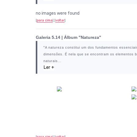
no images were found
[
para cima
] [
voltar
]
Galeria 5.14 | Álbum "Natureza"
"
A natureza constitui um dos fundamentos essenciai
dimensões. É nela que se encontram os elementos bá
naturais...
Ler +
[
para cima
] [
voltar
]