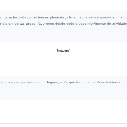
s, caracterizada por extensas planícies, clima mediterrânico quente e uma 
érteis em certas áreas, favoreceu desde cedo o desenvolvimento de atividad
[imagens]
ra o único parque nacional português, o
Parque Nacional da Peneda-Gerês
, c