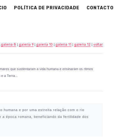
CIO
POLÍTICA DE PRIVACIDADE
CONTACTO
|
galeria 8
|
galeria 9
|
galeria 10
|
galeria 11
|
galeria 12
|
voltar
os mares que sustentaram a vida humana e ensinaram os ritmos
e a Terra...
ção humana e por uma estreita relação com o rio
 a época romana, beneficiando da fertilidade dos