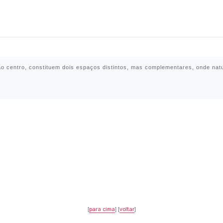
ião centro, constituem dois espaços distintos, mas complementares, onde nat
[
para cima
] [
voltar
]