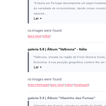
"A fauna em
Portugal
desempenha um papel fundamental
da variedade de ecossistemas, desde zonas costeiras
naturais...
Ler +
no images were found
[
para cima
] [
voltar
]
galeria 5.8 | Álbum "Valbruna" - Itália
"
Valbruna
, situada na região de Friuli-Venezia Giuli
Eslovénia. A sua posição geográfica confere-lhe um c
Ler +
no images were found
[
mais informação
] [
para cima
] [
voltar
] [
localização
]
galeria 5.9 | Álbum "Vilarinho das Furnas"
"
Vilarinho das Furnas
, situada na região do
Gerês
, 