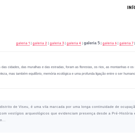
INÍ
galeria 5
g
aleria 1
|
galeria 2
|
galeria 3
|
galeria 4
|
|
galeria 6
|
galeria 7
es das cidades, das muralhas e das estradas, foram as florestas, os rios, as montanhas e 
leza, mas também equilíbrio, memória ecológica e uma profunda ligação entre o ser humano 
no distrito de Viseu, é uma vila marcada por uma longa continuidade de ocupa
com vestígios arqueológicos que evidenciam presença desde a Pré-História e
o...