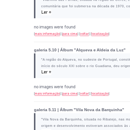
comunitária que foi submersa na década de 1970, co
Ler +
no images were found
[
mais informação
] [
para cima
] [
voltar
] [
localização
]
galeria 5.10 | Álbum "Alqueva e Aldeia da Luz"
"A região do
Alqueva
, no sudeste de Portugal, cons
início do século XXI sobre o rio Guadiana, deu orig
Ler +
no images were found
[
mais informação
] [
para cima
] [
voltar
] [
localização
]
galeria 5.11 | Álbum "Vila Nova da Barquinha"
"
Vila Nova da Barquinha
, situada no Ribatejo, nas m
origem e desenvolvimento estiveram associados às at