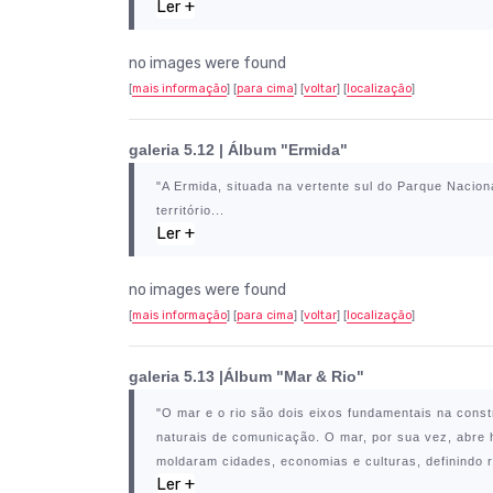
Ler +
no images were found
[
mais informação
] [
para cima
] [
voltar
] [
localização
]
galeria 5.12 | Álbum "Ermida"
"A
Ermida
, situada na vertente sul do
Parque Nacion
território...
Ler +
no images were found
[
mais informação
] [
para cima
] [
voltar
] [
localização
]
galeria 5.13 |Álbum "Mar & Rio"
"O mar e o rio são dois eixos fundamentais na constr
naturais de comunicação. O mar, por sua vez, abre h
moldaram cidades, economias e culturas, definindo ro
Ler +