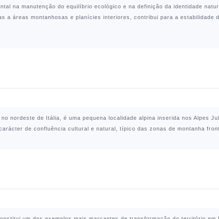
 na manutenção do equilíbrio ecológico e na definição da identidade natural 
 a áreas montanhosas e planícies interiores, contribui para a estabilidade 
a, no nordeste de Itália, é uma pequena localidade alpina inserida nos Alpes Ju
arácter de confluência cultural e natural, típico das zonas de montanha front
constitui um dos exemplos mais marcantes de transformação do território em 