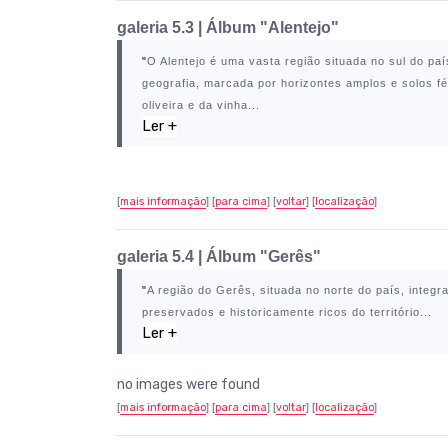
galeria 5.3 | Álbum "Alentejo"
"
O
Alentejo
é uma vasta região situada no sul do paí
geografia, marcada por horizontes amplos e solos f
oliveira e da vinha...
Ler +
[
mais informação
] [
para cima
] [
voltar
] [
localização
]
galeria 5.4 | Álbum "Gerês"
"
A região do
Gerês
, situada no norte do país, integ
preservados e historicamente ricos do território...
Ler +
no images were found
[
mais informação
] [
para cima
] [
voltar
]
[
localização
]