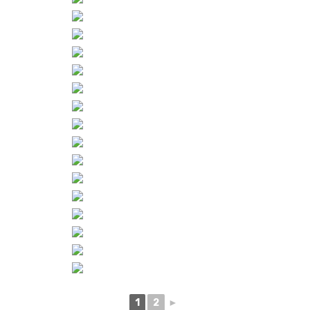
1
2
►