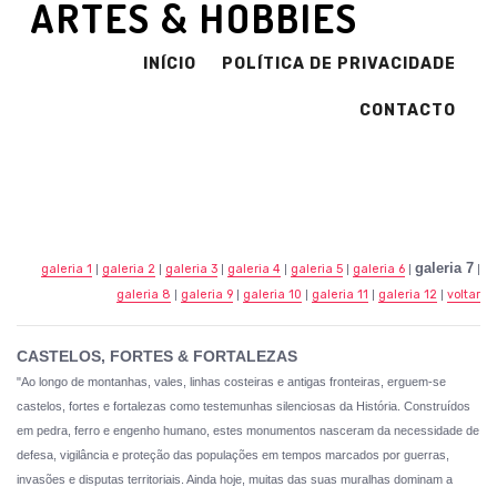
ARTES & HOBBIES
INÍCIO
POLÍTICA DE PRIVACIDADE
CONTACTO
galeria 7
galeria 1
|
galeria 2
|
galeria 3
|
galeria 4
|
galeria 5
|
galeria 6
|
|
galeria 8
|
galeria 9
|
galeria 10
|
galeria 11
|
galeria 12
|
voltar
CASTELOS, FORTES & FORTALEZAS
"Ao longo de montanhas, vales, linhas costeiras e antigas fronteiras, erguem-se
castelos, fortes e fortalezas como testemunhas silenciosas da História. Construídos
em pedra, ferro e engenho humano, estes monumentos nasceram da necessidade de
defesa, vigilância e proteção das populações em tempos marcados por guerras,
invasões e disputas territoriais. Ainda hoje, muitas das suas muralhas dominam a