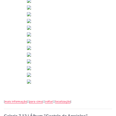
[
mais informação
] [
para cima
] [
voltar
] [
localização
]