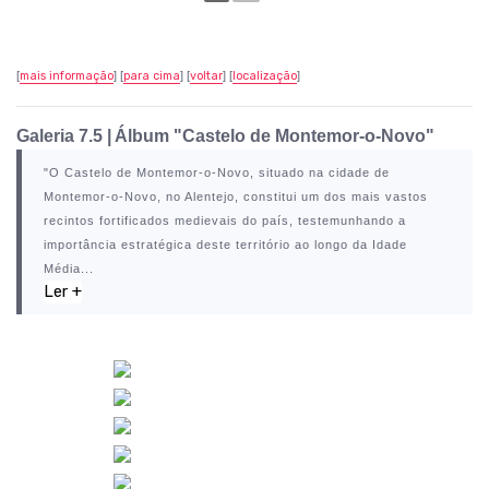
[
mais informação
] [
para cima
] [
voltar
] [
localização
]
Galeria 7.5 |
Álbum "Castelo de Montemor-o-Novo"
"O
Castelo de Montemor-o-Novo
, situado na cidade de
Montemor-o-Novo
, no Alentejo, constitui um dos mais vastos
recintos fortificados medievais do país, testemunhando a
importância estratégica deste território ao longo da Idade
Média...
Ler +