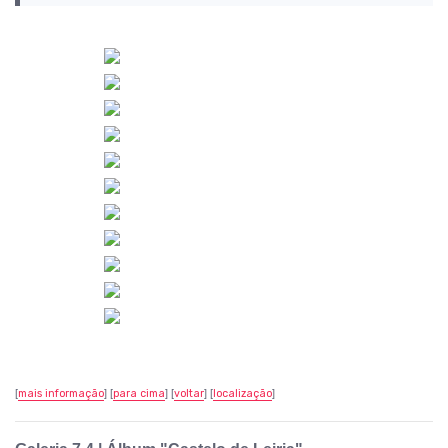
[
mais informação
] [
para cima
] [
voltar
] [
localização
]