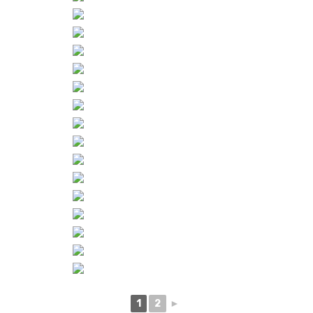
1
2
►