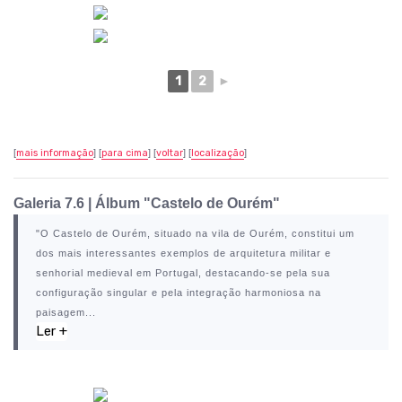
1
2
►
[
mais informação
] [
para cima
] [
voltar
] [
localização
]
Galeria 7.6
|
Álbum "Castelo de Ourém"
"O
Castelo de Ourém
, situado na vila de
Ourém
, constitui um
dos mais interessantes exemplos de arquitetura militar e
senhorial medieval em Portugal, destacando-se pela sua
configuração singular e pela integração harmoniosa na
paisagem...
Ler +