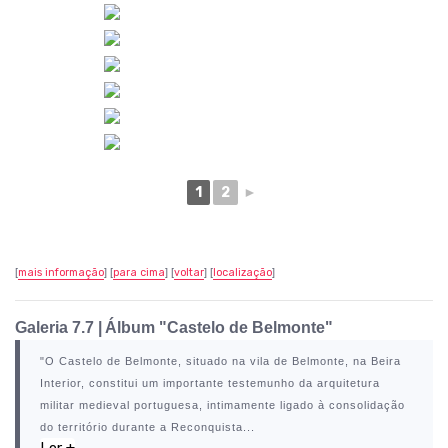
1
2
►
[
mais informação
] [
para cima
] [
voltar
] [
localização
]
Galeria 7.7 |
Álbum "Castelo de Belmonte"
"O
Castelo de Belmonte
, situado na vila de
Belmonte
, na Beira
Interior, constitui um importante testemunho da arquitetura
militar medieval portuguesa, intimamente ligado à consolidação
do território durante a Reconquista...