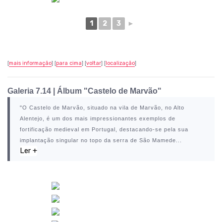
1
2
3
►
[
mais informação
] [
para cima
] [
voltar
] [
localização
]
Galeria 7.14
|
Álbum "Castelo de Marvão"
"O
Castelo de Marvão
, situado na vila de
Marvão
, no Alto
Alentejo, é um dos mais impressionantes exemplos de
fortificação medieval em Portugal, destacando-se pela sua
implantação singular no topo da serra de São Mamede...
Ler +