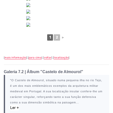
1
2
►
[
mais informação
] [
para cima
] [
voltar
] [
localização
]
Galeria 7.2
|
Álbum "Castelo de Almourol"
"O
Castelo de Almourol
, situado numa pequena ilha no rio Tejo,
é um dos mais emblemáticos exemplos da arquitetura militar
medieval em Portugal. A sua localização insular confere-lhe um
carácter singular, reforçando tanto a sua função defensiva
como a sua dimensão simbólica na paisagem...
Ler +