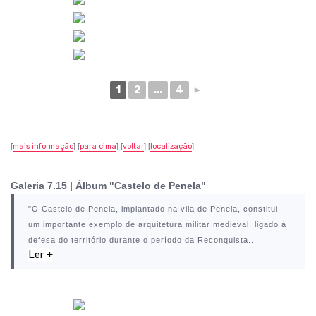
1
2
...
4
►
[
mais informação
] [
para cima
] [
voltar
] [
localização
]
Galeria 7.15 | Álbum "Castelo de Penela"
"O
Castelo de Penela
, implantado na vila de
Penela
, constitui
um importante exemplo de arquitetura militar medieval, ligado à
defesa do território durante o período da Reconquista...
Ler +