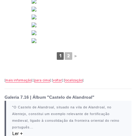
1
2
►
[
mais informação
] [
para cima
] [
voltar
] [
localização
]
Galeria 7.16 | Álbum "Castelo de Alandroal"
"O
Castelo de Alandroal
, situado na vila de
Alandroal
, no
Alentejo, constitui um exemplo relevante de fortificação
medieval, ligado à consolidação da fronteira oriental do reino
português...
Ler +