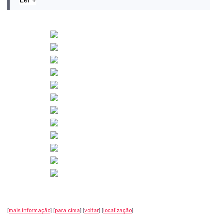
Ler +
[
mais informação
] [
para cima
] [
voltar
] [
localização
]