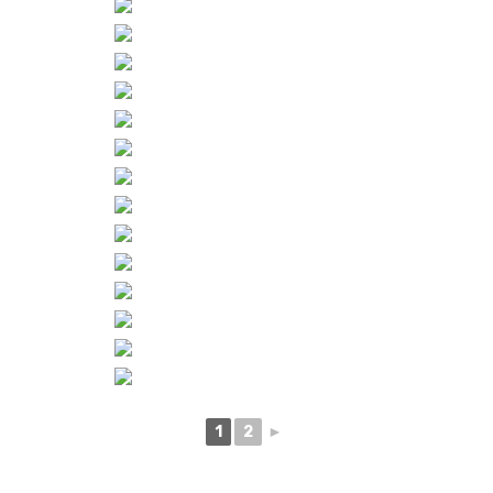
1
2
►